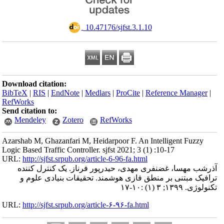
‎ 10.47176/sjfst.3.1.10
Download citation:
BibTeX
|
RIS
|
EndNote
|
Medlars
|
ProCite
|
Reference Manager
|
RefWorks
Send citation to:
Mendeley
Zotero
RefWorks
Azarshab M, Ghazanfari M, Heidarpoor F. An Intelligent Fuzzy
Logic Based Traffic Controller. sjfst 2021; 3 (1) :10-17
URL:
http://sjfst.srpub.org/article-6-96-fa.html
آذرشب مهسا، غضنفری مهدی، حیدرپور فرناز. یک کنترل کننده
ترافیک مبتنی بر منطق فازی هوشمند. تحقیقات بنیادی علوم و
تکنولوژی. ۱۳۹۹; ۳ (۱) :۱۰-۱۷
URL:
http://sjfst.srpub.org/article-۶-۹۶-fa.html