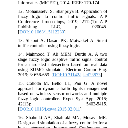
Informatics (MICEEI), 2014; IEEE: 170-174.
12. Mohanaselvi S, Shanpriya B. Application of
fuzzy logic to control traffic signals. AIP
Conference Proceedings, 2019; 2112(1): AIP
Publishing LLC, p. 020045.
[
DOI:10.1063/1.5112230
]
13. Shaout A, Dasari PK, Motwakel A. Smart
traffic controller using fuzzy logic.
14. Mahmood T, Ali MEM, Durdu A. A two
stage fuzzy logic adaptive traffic signal control
for an isolated intersection based on real data
using SUMO simulator. Electron Comm Eng.
2019; 3: 656-659. [
DOI:10.31142/ijtsrd23873
]
15. Collotta M, Bello LL, Pau G. A novel
approach for dynamic traffic lights management
based on wireless sensor networks and multiple
fuzzy logic controllers Expet Syst App. 2015;
42(13): 5403-5415.
[
DOI:10.1016/j.eswa.2015.02.011
]
16. Shahraki AA, Shahraki MN, Mosavi MR.
Design and simulation of a fuzzy controller for a
busy intersection. International Conference on