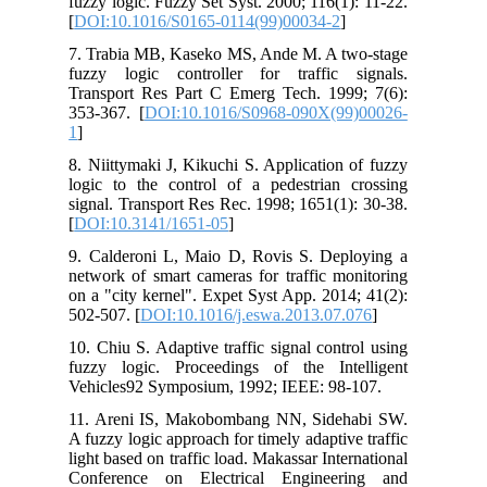
fuzzy logic. Fuzzy Set Syst. 2000; 116(1): 11-22.
[
DOI:10.1016/S0165-0114(99)00034-2
]
7. Trabia MB, Kaseko MS, Ande M. A two-stage
fuzzy logic controller for traffic signals.
Transport Res Part C Emerg Tech. 1999; 7(6):
353-367. [
DOI:10.1016/S0968-090X(99)00026-
1
]
8. Niittymaki J, Kikuchi S. Application of fuzzy
logic to the control of a pedestrian crossing
signal. Transport Res Rec. 1998; 1651(1): 30-38.
[
DOI:10.3141/1651-05
]
9. Calderoni L, Maio D, Rovis S. Deploying a
network of smart cameras for traffic monitoring
on a "city kernel". Expet Syst App. 2014; 41(2):
502-507. [
DOI:10.1016/j.eswa.2013.07.076
]
10. Chiu S. Adaptive traffic signal control using
fuzzy logic. Proceedings of the Intelligent
Vehicles92 Symposium, 1992; IEEE: 98-107.
11. Areni IS, Makobombang NN, Sidehabi SW.
A fuzzy logic approach for timely adaptive traffic
light based on traffic load. Makassar International
Conference on Electrical Engineering and