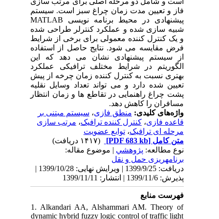
است و شامل دو مرحله اصلی برای مرتب سازی
فاز و تعیین مدت زمان چراغ سبز است. سیستم
پیشنهادی در محیط برنامه نویسی MATLAB
شبیه سازی شده و عملکرد کنترلر طراحی شده
و یک کنترل کننده معمولی برای برخی از شرایط
فرض مقایسه می شود. نتایج حاصل از استفاده
از سیستم پیشنهادی نشان می دهد که این
الگوریتم در شرایط مختلف ترافیکی عملکرد
بهتری نسبت به کنترل کننده زمان چرخه از پیش
تعیین شده دارد و می تواند تعداد وسایل نقلیه
پشت چراغ راهنمایی در تقاطع ها و زمان انتظار
مسافران را کاهش دهد.
سیستم مبتنی بر
،
منطق فازی
واژه‌های کلیدی:
مرتب سازی
،
کنترل کننده ترافیک
،
قاعده فازی
توابع عضویت
،
مرحله ای ترافیک
(۱۴۱۷ دریافت)
[PDF 683 kb]
متن کامل
نوع مطالعه:
پژوهشي
| موضوع مقاله:
برنامهریزی حمل و نقل
دریافت: 1399/9/25 | ویرایش نهایی: 1399/10/28 |
پذیرش: 1399/11/6 | انتشار: 1399/11/11
فهرست منابع
1. Alkandari AA, Alshammari AM. Theory of
dynamic hybrid fuzzy logic control of traffic light