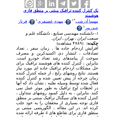
یک کنترل کننده ترافیک مبتنی بر منطق فازی
هوشمند
۱
۱
*
فرناز
،
مهدی غضنفری
،
مهسا آذرشب
۱
حیدرپور
۱- دانشکده مهندسی صنایع ، دانشگاه علم و
صنعت ایران ، تهران ، ایران.
چکیده:
(۴۷۸۹ مشاهده)
افزایش ازدحام جاده ها ، زمان سفر ، تعداد
تصادفات ، انتشار دی اکسیدکربن و مصرف
سوخت از پیامدهای رشد تعداد خودرو است.
بنابراین ، کنترل کننده های هوشمند ترافیک برای
حل مشکلات ازدحام ترافیک جاده ای مورد نیاز
هستند. نتایج روشهای رایج ، از جمله کنترل کننده
زمان چرخه از پیش تعیین شده و کنترل کننده
فعال شده توسط وسیله نقلیه ، نشان داد که آنها
در لحظات اوج ترافیک به طور موثر عمل نمی
کنند. بنابراین ، به دلیل کمبود روشهای متداول ،
کنترل کننده های سیگنال ترافیک مبتنی بر منطق
فازی توجه بسیاری از محققان را به خود جلب
کرده اند. در این مقاله ، الگوریتمی مبتنی بر
منطق فازی برای تقاطع های 4 طرفه ارائه شده