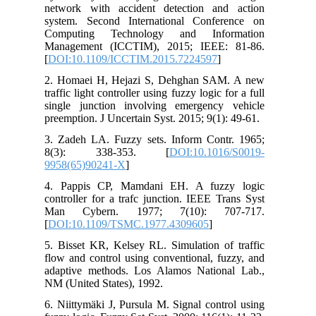
network with accident detection and action
system. Second International Conference on
Computing Technology and Information
Management (ICCTIM), 2015; IEEE: 81-86.
[
DOI:10.1109/ICCTIM.2015.7224597
]
2. Homaei H, Hejazi S, Dehghan SAM. A new
traffic light controller using fuzzy logic for a full
single junction involving emergency vehicle
preemption. J Uncertain Syst. 2015; 9(1): 49-61.
3. Zadeh LA. Fuzzy sets. Inform Contr. 1965;
8(3): 338-353. [
DOI:10.1016/S0019-
9958(65)90241-X
]
4. Pappis CP, Mamdani EH. A fuzzy logic
controller for a trafc junction. IEEE Trans Syst
Man Cybern. 1977; 7(10): 707-717.
[
DOI:10.1109/TSMC.1977.4309605
]
5. Bisset KR, Kelsey RL. Simulation of traffic
flow and control using conventional, fuzzy, and
adaptive methods. Los Alamos National Lab.,
NM (United States), 1992.
6. Niittymäki J, Pursula M. Signal control using