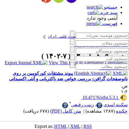
جستجو
سبد خرید
آیتمی وجود ندارد
فهرست
انتشارات مرکز نشر و تحقیقات علمی ایران
حقیقات بنیادی علوم و تکنولوژی
دوره ۵، شماره ۳ - ( ۷-۱۴۰۲ )
پیوند مشتقات کورکومین بر روی
انوصفحات گرافن: بررسی خواص ضد باکتریایی و آنتی اکسیدانی
.
۶
‎ 10.47176/sjfst.5.3.1
*
کینه امیدی
،
زینب رفیعی
کیده
(۱۲۸۷ مشاهده)
|
متن کامل (PDF)
(۶۷۸ دریافت)
Export as:
HTML
|
XML
|
RSS